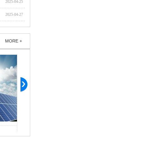
2025-04-25
2025-04-27
MORE +
火炬蓄电池机场项目
火炬