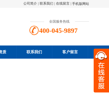
公司简介
|
联系我们
|
在线留言
|
手机版网站
全国服务热线
400-045-9897
资质
联系我们
客户留言
扫一
400-